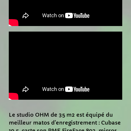
Le studio OHM de 35 m2 est équipé du
meilleur matos d’enregistrement : Cubase
10.5, carte son RME FireFace 802, micros