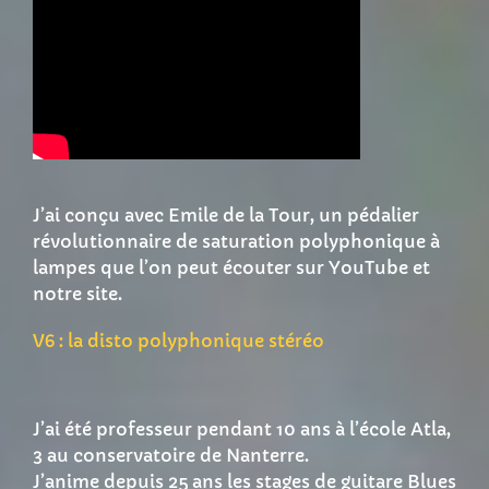
J’ai conçu avec Emile de la Tour, un pédalier
révolutionnaire de saturation polyphonique à
lampes que l’on peut écouter sur YouTube et
notre site.
V6 : la disto polyphonique stéréo
J’ai été professeur pendant 10 ans à l’école Atla,
3 au conservatoire de Nanterre.
J’anime depuis 25 ans les stages de guitare Blues