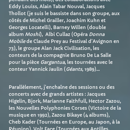
Eddy Louiss, Alain Tabar Nouval, Jacques
Thollot (je suis le bassiste dans son groupe, aux
côtés de Michel Grailler, Joachim Kuhn et
Georges Locatelli), Barney Willen (double
album
Moshi
), Albi Cullaz (Opéra
Donna
Mobile
de Claude Prey au Festival d’Avignon en
73), le groupe Alan Jack Civilisation, les
conteurs de la compagnie Bruno De La Salle
pour la pièce
Gargantua
, les tournées avec le
conteur Yannick Jaulin (
Géants
, 1989)…
Parallèlement, j’enchaîne des sessions ou des
concerts avec de grands artistes : Jacques
Higelin, Bjork, Marianne Faithfull, Hector Zazou,
les Nouvelles Polyphonies Corses (Victoire de la
musique en 1992), Zazou Bikaye (4 albums),
Cheb Kader (Tournées en Europe, au Japon, à la
Réunion), Volt Face (Tournées aux Antilles,