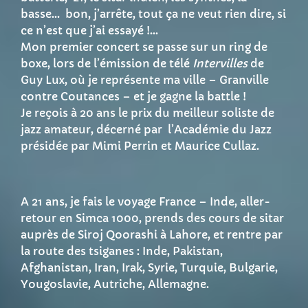
basse… bon,
j’
arrête, tout ça ne veut rien dire, si
ce n’est que j’ai essayé !…
Mon premier concert se passe sur un ring de
boxe, lors de l’émission de télé
Intervilles
de
Guy Lux, où je représente ma ville – Granville
contre Coutances – et je gagne la battle !
Je reçois à 20 ans le prix du meilleur soliste de
jazz amateur, décerné par l’Académie du Jazz
présidée par Mimi Perrin et Maurice Cullaz.
A 21 ans, je fais le voyage France – Inde, aller-
retour en Simca 1000, prends des cours de sitar
auprès de Siroj Qoorashi à Lahore, et rentre par
la route des tsiganes : Inde, Pakistan,
Afghanistan, Iran, Irak, Syrie, Turquie, Bulgarie,
Yougoslavie, Autriche, Allemagne.